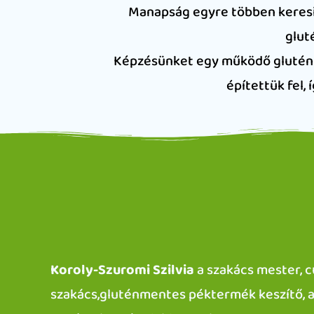
Manapság egyre többen keresik 
glut
Képzésünket egy működő gluténm
építettük fel,
Koroly-Szuromi Szilvia
a szakács mester, 
szakács,gluténmentes péktermék keszítő, 