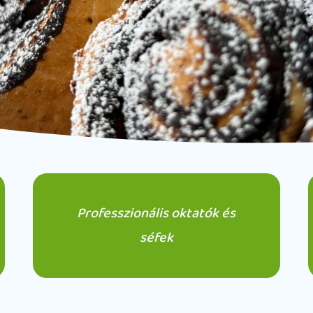
Professzionális oktatók és
séfek