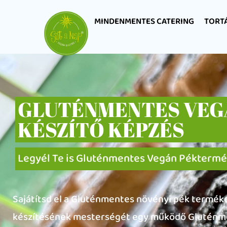
MINDENMENTES CATERING
TORT
GLUTÉNMENTES VEG
KÉSZÍTŐ KÉPZÉS
Legyél Te is Gluténmentes Vegán Péktermék
Sajátítsd el a Gluténmentes növényi pék termék
készítésének mesterségét egy működő Gluténm