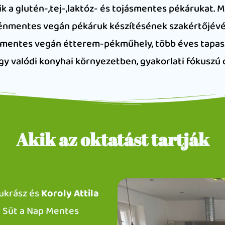
a glutén-,tej-,laktóz- és tojásmentes pékárukat. Mos
énmentes vegán pékáruk készítésének szakértőjévé 
entes vegán étterem-pékműhely, több éves tapaszta
 így valódi konyhai környezetben, gyakorlati fókuszú 
Akik az oktatást tartják
cukrász és
Koroly Attila
a Süt a Nap Mentes