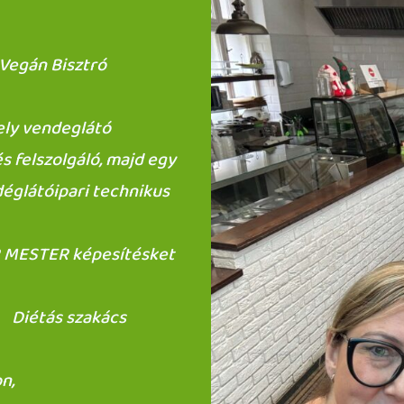
 Vegán Bisztró
ely vendeglátó
s felszolgáló, majd egy
déglátóipari technikus
R MESTER képesítésket
dó Diétás szakács
n,