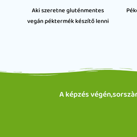
Aki szeretne gluténmentes
Pék
vegán péktermék készítő lenni
A képzés végén,sorszà