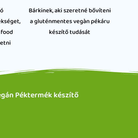
ló
Bárkinek, aki szeretné bővíteni
kséget,
a gluténmentes vegàn pékáru
 food
készítő tudását
tetni
egán Péktermék készítő