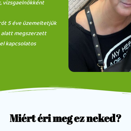
k, vizsgaelnökként
trót 5 éve üzemeltetjük
k alatt megszerzett
el kapcsolatos
Miért éri meg ez neked?