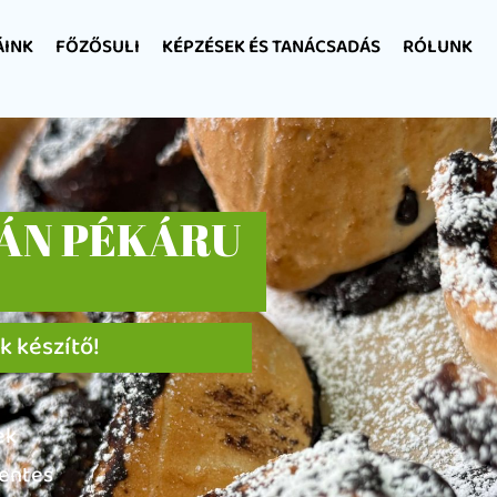
ÁINK
FŐZŐSULI
KÉPZÉSEK ÉS TANÁCSADÁS
RÓLUNK
ÁN PÉKÁRU
 készítő!
ek
entes