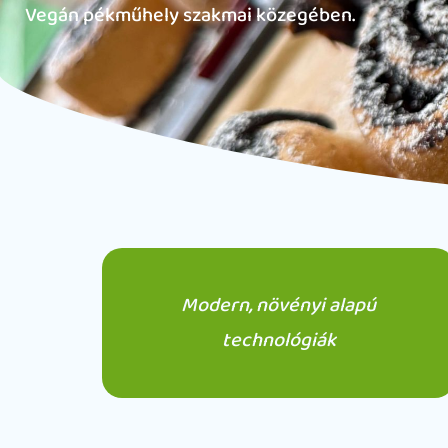
Vegán pékműhely szakmai közegében.
Modern, növényi alapú
technológiák