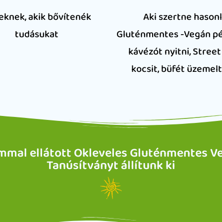
eknek, akik bővítenék
Aki szertne hason
tudásukat
Gluténmentes -Vegán pé
kávézót nyitni, Street
kocsit, büfét üzemel
mmal ellátott Okleveles Gluténmentes V
Tanúsítványt állítunk ki