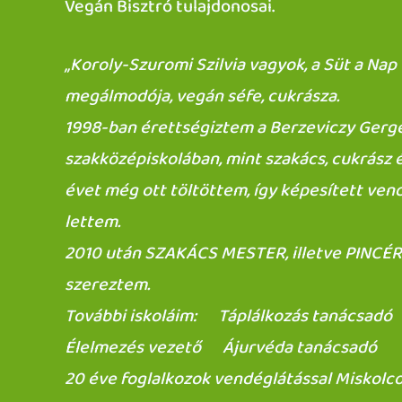
Vegán Bisztró tulajdonosai.
„Koroly-Szuromi Szilvia vagyok, a Süt a Nap
megálmodója, vegán séfe, cukrásza.
1998-ban érettségiztem a Berzeviczy Gerg
szakközépiskolában, mint szakács, cukrász é
évet még ott töltöttem, így képesített ven
lettem.
2010 után SZAKÁCS MESTER, illetve PINCÉ
szereztem.
További iskoláim: Táplálkozás tanácsa
Élelmezés vezető Ájurvéda tanácsadó
20 éve foglalkozok vendéglátással Miskolco