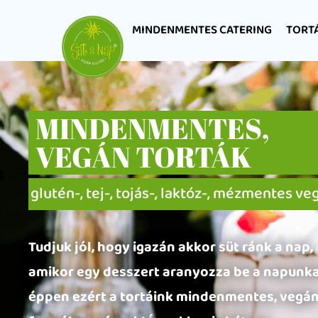
MINDENMENTES CATERING
TORT
MINDENMENTES,
VEGÁN TORTÁK
glutén-, tej-, tojás-, laktóz-, mézmentes ve
Tudjuk jól, hogy igazán akkor süt ránk a nap,
amikor egy desszert aranyozza be a napunka
éppen ezért a tortáink mindenmentes, vegá