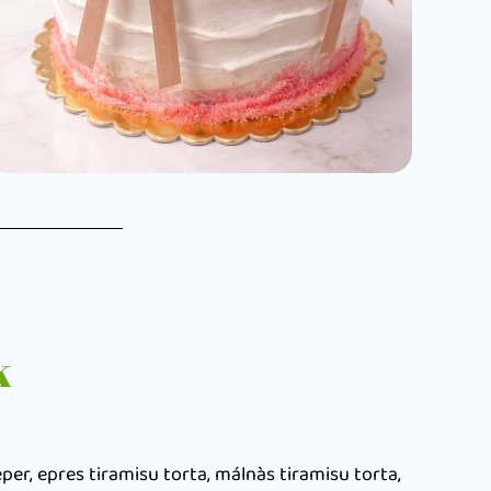
k
r, epres tiramisu torta, málnàs tiramisu torta,