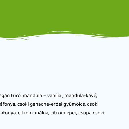
egàn túró, mandula – vanília , mandula-kávé,
e-áfonya, csoki ganache-erdei gyümölcs, csoki
áfonya, citrom-málna, citrom eper, csupa csoki