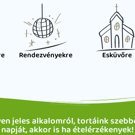
re
Rendezvényekre
Esküvőre
n jeles alkalomról, tortáink szebb
napját, akkor is ha ételérzékenyek!