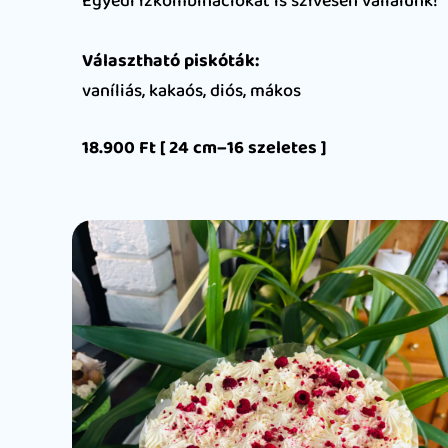
Egyedi ízkombinációkat is szívesen vállalunk!
Választható piskóták:
vaníliás, kakaós, diós, mákos
18.900 Ft [ 24 cm–16 szeletes ]