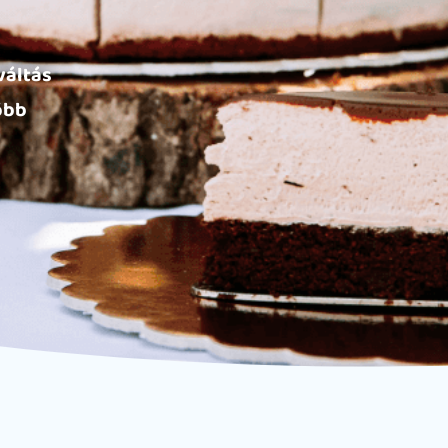
váltás
öbb