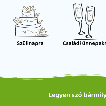
Szülinapra
Családi ünnepek
Legyen szó bármilye