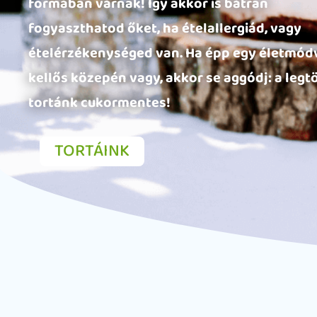
formában várnak! Így akkor is bátran
fogyaszthatod őket, ha ételallergiád, vagy
ételérzékenységed van. Ha épp egy életmód
kellős közepén vagy, akkor se aggódj: a legt
tortánk cukormentes!
TORTÁINK