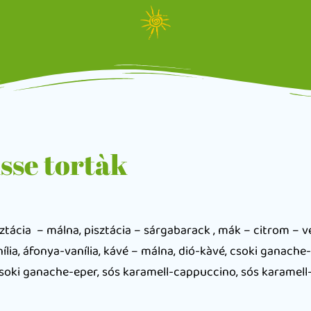
se tortàk
ztácia – málna, pisztácia – sárgabarack , mák – citrom – v
lia, áfonya-vanília, kávé – málna, dió-kàvé, csoki ganach
soki ganache-eper, sós karamell-cappuccino, sós karamell-