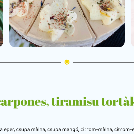
rpones, tiramisu tortà
 eper, csupa màlna, csupa mangó, citrom-màlna, citrom-epe