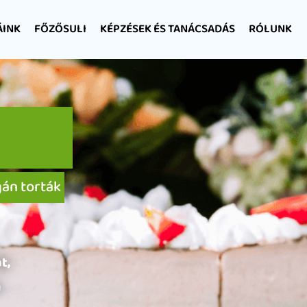
ÁINK
FŐZŐSULI
KÉPZÉSEK ÉS TANÁCSADÁS
RÓLUNK
gán torták
t,
n