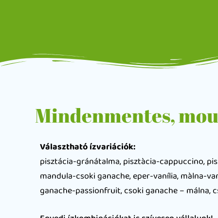
Mindenmentes, mous
Választható ízvariációk:
pisztácia-gránátalma, pisztàcia-cappuccino, pis
mandula-csoki ganache, eper-vanília, màlna-vaní
ganache-passionfruit, csoki ganache – málna, c