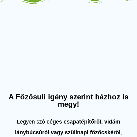
A Főzősuli igény szerint házhoz is
megy!
Legyen szó
céges csapatépítőről, vidám
lánybúcsúról vagy szülinapi főzőcskéről
,