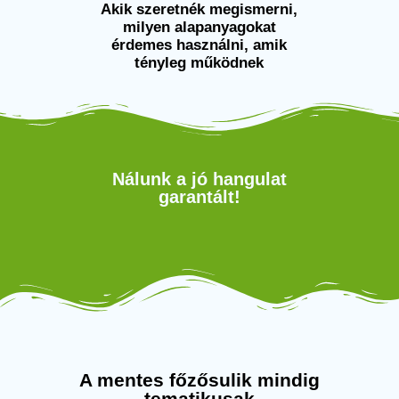
Akik szeretnék megismerni,
milyen alapanyagokat
érdemes használni, amik
tényleg működnek
Nálunk a jó hangulat
garantált!
A mentes főzősulik mindig
tematikusak