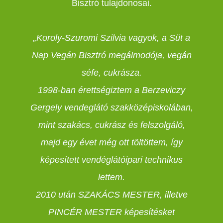
Bisztró tulajdonosai.
„Koroly-Szuromi Szilvia vagyok, a Süt a
Nap Vegán Bisztró megálmodója, vegán
séfe, cukrásza.
1998-ban érettségiztem a Berzeviczy
Gergely vendeglátó szakközépiskolában,
mint szakács, cukrász és felszolgáló,
majd egy évet még ott töltöttem, így
képesített vendéglátóipari technikus
lettem.
2010 után SZAKÁCS MESTER, illetve
PINCÉR MESTER képesítésket