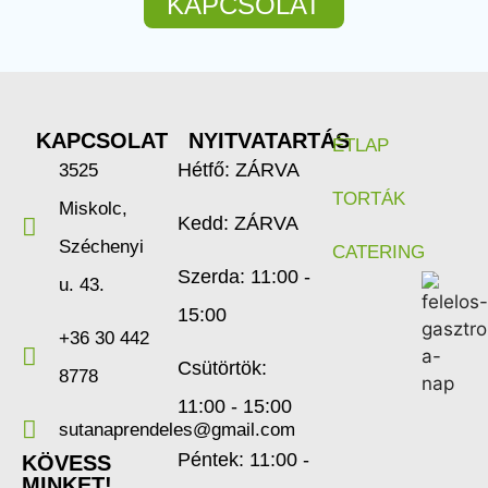
KAPCSOLAT
KAPCSOLAT
NYITVATARTÁS
ÉTLAP
Hétfő: ZÁRVA
3525
TORTÁK
Miskolc,
Kedd: ZÁRVA
Széchenyi
CATERING
Szerda: 11:00 -
u. 43.
15:00
+36 30 442
Csütörtök:
8778
11:00 - 15:00
sutanaprendeles@gmail.com
Péntek: 11:00 -
KÖVESS
MINKET!