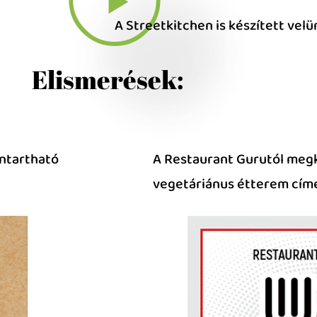
A Streetkitchen is készített velü
Elismerések:
nntartható
A Restaurant Gurutól megk
vegetáriánus étterem címe