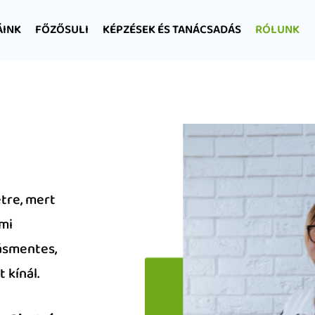
ÁINK
FŐZŐSULI
KÉPZÉSEK ÉS TANÁCSADÁS
RÓLUNK
etre, mert
ami
ásmentes,
 kínál.