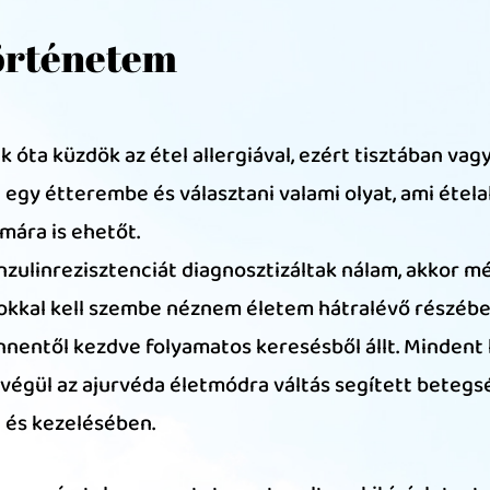
örténetem
k óta küzdök az étel allergiával, ezért tisztában vag
egy étterembe és választani valami olyat, ami ételal
mára is ehetőt.
nzulinrezisztenciát diagnosztizáltak nálam, akkor 
sokkal kell szembe néznem életem hátralévő részébe
nentől kezdve folyamatos keresésből állt. Mindent 
 végül az ajurvéda életmódra váltás segített beteg
 és kezelésében.