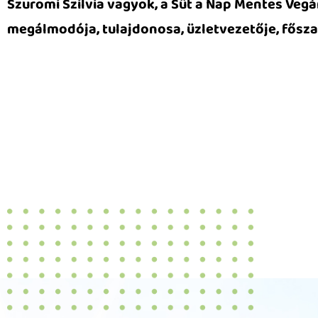
Szuromi Szilvia vagyok, a Süt a Nap Mentes Vegá
megálmodója, tulajdonosa, üzletvezetője, fősza