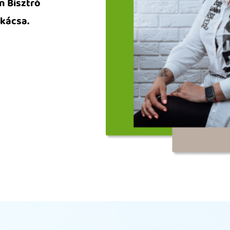
n Bisztró
kácsa.