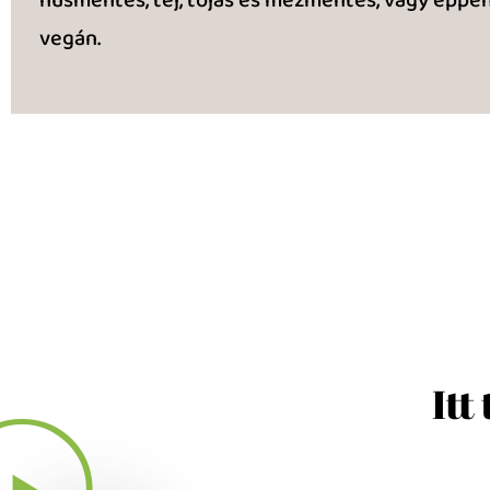
vegán.
Itt