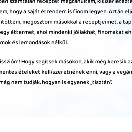
vben számtalan receptet megtanultam, kikísérletezt
em, hogy a saját étrendem is finom legyen. Aztán eljöt
ntöttem, megosztom másokkal a receptjeimet, a tap
egy éttermet, ahol mindenki jóllakhat, finomakat eh
ok és lemondások nélkül.
misszióm! Hogy segítsek másokon, akik még keresik az
entes ételeket kell/szeretnének enni, vagy a vegá
még nem tudják, hogyan is egyenek „tisztán”.