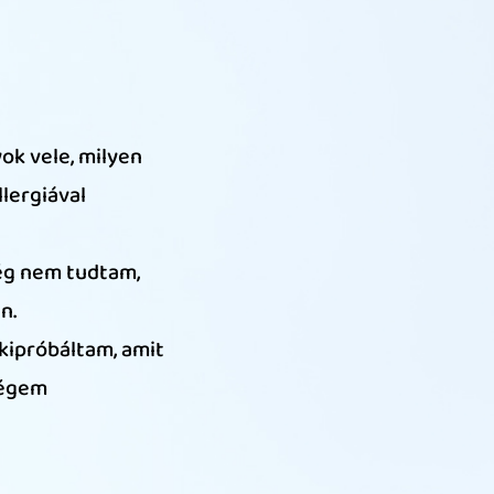
yok vele, milyen
lergiával
még nem tudtam,
n.
kipróbáltam, amit
ségem