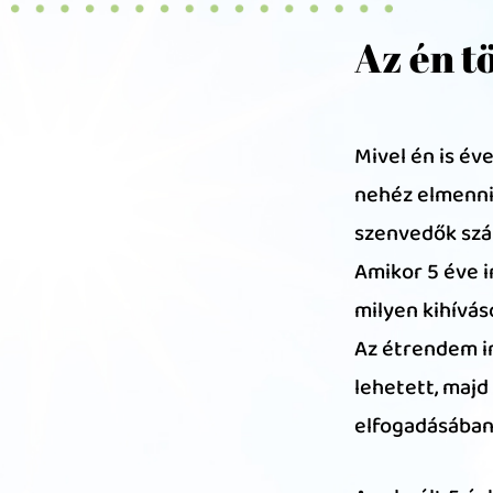
Az én t
Mivel én is éve
nehéz elmenni 
szenvedők szá
Amikor 5 éve i
milyen kihívá
Az étrendem in
lehetett, majd
elfogadásában