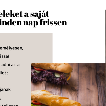
leket a saját
inden nap frissen
zemélyesen,
ással
adni arra,
lett
janak
,
 teljesen