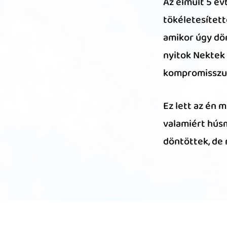
Az elmúlt 5 é
tökéletesített
amikor úgy dö
nyitok Nektek 
kompromisszum
Ez lett az én 
valamiért húsm
döntöttek, de 