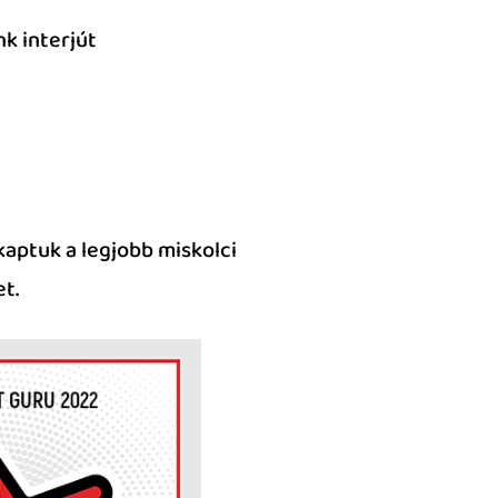
nk interjút
aptuk a legjobb miskolci
t.