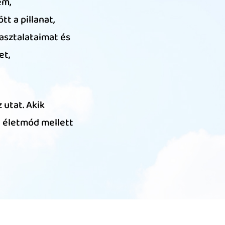
em,
t a pillanat,
asztalataimat és
et,
 utat. Akik
n életmód mellett