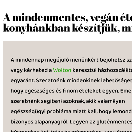
A mindenmentes, vegán éte
konyhánkban készítjük, m
A mindennap megújuló menünkért bejöhetsz s
vagy kérheted a
Wolton
keresztül házhozszállít
egyaránt. Szeretnénk mindenkinek lehetőséget 
hogy egészséges és finom ételeket egyen. Emel
szeretnénk segíteni azoknak, akik valamilyen
egészségügyi probléma miatt kell, hogy lemond
bizonyos alapanyagról. Legyen az gluténmentes
húsmentes, tej, tojás és mézmentes, vagy éppen