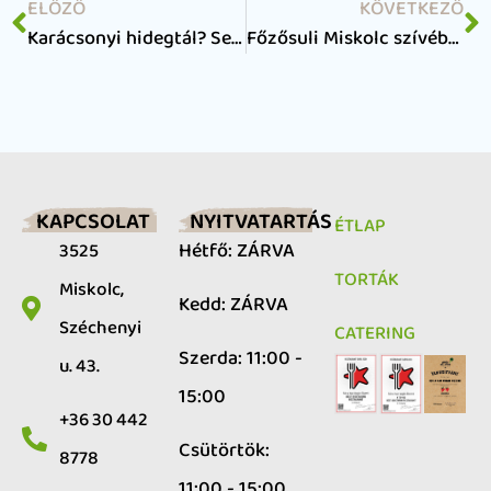
ELŐZŐ
KÖVETKEZŐ
Karácsonyi hidegtál? Segítünk elhozni a Süt a Nap életérzést otthonodba!
Főzősuli Miskolc szívében: fedezd fel a vegán és gluténmentes konyha szépségeit!
KAPCSOLAT
NYITVATARTÁS
ÉTLAP
Hétfő: ZÁRVA
3525
TORTÁK
Miskolc,
Kedd: ZÁRVA
Széchenyi
CATERING
Szerda: 11:00 -
u. 43.
15:00
+36 30 442
Csütörtök:
8778
11:00 - 15:00