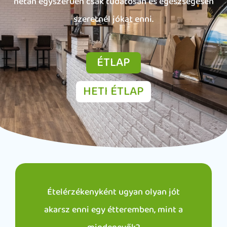
netán egyszerűen csak tudatosan és egészségesen
szeretnél jókat enni.
ÉTLAP
HETI ÉTLAP
Ételérzékenyként ugyan olyan jót
akarsz enni egy étteremben, mint a