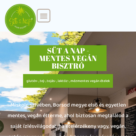
MINDENMENTES CATERING
KÉPZÉSEK ÉS TANÁCSADÁS
SÜT A NAP -
MENTES VEGÁN
BISZTRÓ
glutén-, tej-, tojás-, laktóz-, mézmentes vegán ételek
Miskolc szívében, Borsod megye első és egyetlen
mentes, vegán étterme, ahol biztosan megtalálod a
saját ízlésvilágodat, ha ételérzékeny vagy, vegán,