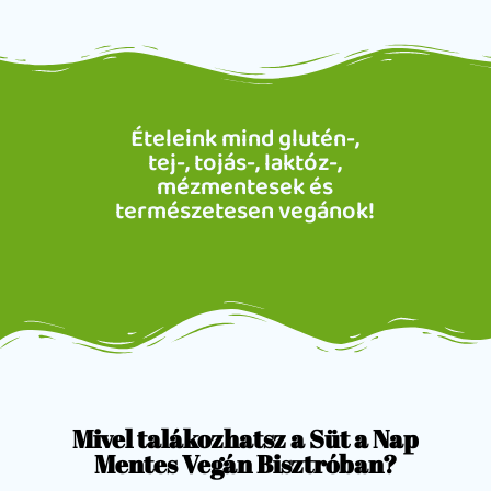
Ételeink mind glutén-,
tej-, tojás-, laktóz-,
mézmentesek és
természetesen vegánok!
Mivel talákozhatsz a Süt a Nap
Mentes Vegán Bisztróban?