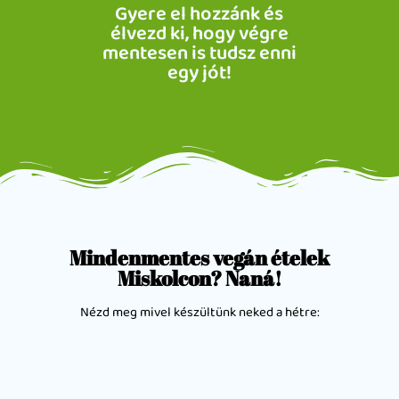
Gyere el hozzánk és
élvezd ki, hogy végre
mentesen is tudsz enni
egy jót!
Mindenmentes vegán ételek
Miskolcon? Naná!
Nézd meg mivel készültünk neked a hétre: