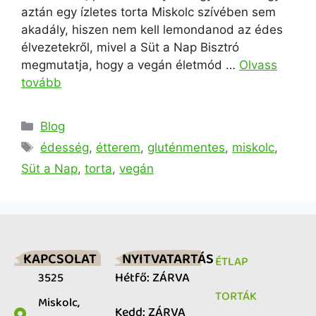
aztán egy ízletes torta Miskolc szívében sem
akadály, hiszen nem kell lemondanod az édes
élvezetekről, mivel a Süt a Nap Bisztró
megmutatja, hogy a vegán életmód …
Olvass
tovább
Blog
édesség
,
étterem
,
gluténmentes
,
miskolc
,
Süt a Nap
,
torta
,
vegán
KAPCSOLAT
NYITVATARTÁS
ÉTLAP
Hétfő: ZÁRVA
3525
TORTÁK
Miskolc,
Kedd: ZÁRVA