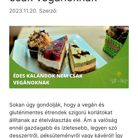
2023.11.20.
Szerző:
Sokan úgy gondolják, hogy a vegán és
gluténmentes étrendek szigorú korlátokat
állítanak az ételválasztás elé. Ám a valóság
ennél gazdagabb és ízletesebb, legyen szó
desszertről, péksüteményről vagy kávéról! Így