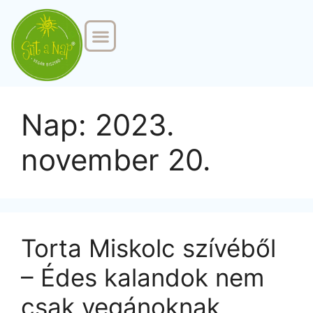
MINDENMENTES CATERING
KÉPZÉSEK ÉS TANÁCSADÁS
Nap:
2023.
november 20.
Torta Miskolc szívéből
– Édes kalandok nem
csak vegánoknak