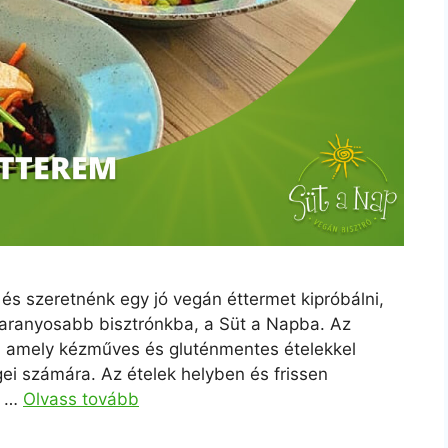
és szeretnénk egy jó vegán éttermet kipróbálni,
l aranyosabb bisztrónkba, a Süt a Napba. Az
, amely kézműves és gluténmentes ételekkel
i számára. Az ételek helyben és frissen
t …
Olvass tovább