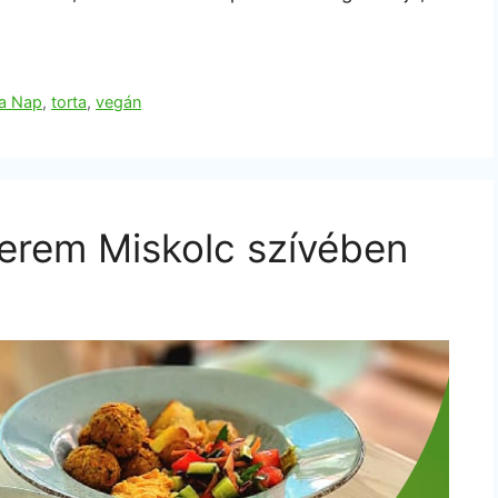
 a Nap
,
torta
,
vegán
erem Miskolc szívében