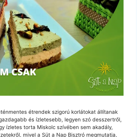
ténmentes étrendek szigorú korlátokat állítanak
 gazdagabb és ízletesebb, legyen szó desszertről,
gy ízletes torta Miskolc szívében sem akadály,
etekről, mivel a Süt a Nap Bisztró megmutatja,