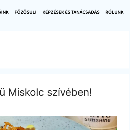
ÁINK
FŐZŐSULI
KÉPZÉSEK ÉS TANÁCSADÁS
RÓLUNK
ü Miskolc szívében!