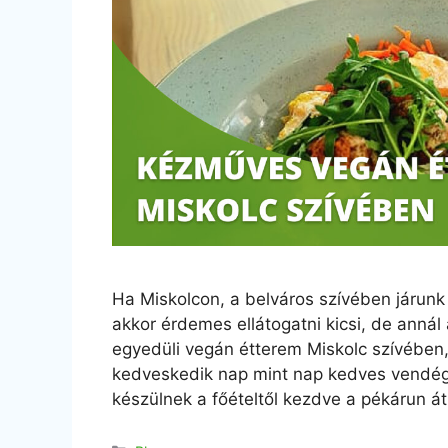
Ha Miskolcon, a belváros szívében járunk 
akkor érdemes ellátogatni kicsi, de anná
egyedüli vegán étterem Miskolc szívében
kedveskedik nap mint nap kedves vendége
készülnek a főételtől kezdve a pékárun á