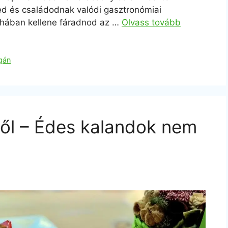
d és családodnak valódi gasztronómiai
yhában kellene fáradnod az …
Olvass tovább
gán
ből – Édes kalandok nem