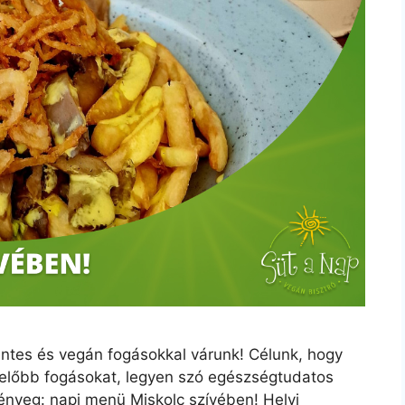
ntes és vegán fogásokkal várunk! Célunk, hogy
előbb fogásokat, legyen szó egészségtudatos
 lényeg: napi menü Miskolc szívében! Helyi