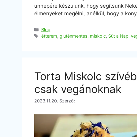
ünnepére készülünk, hogy segítsünk Neke
élményeket megélni, anélkül, hogy a kon
Blog
étterem
,
gluténmentes
,
miskolc
,
Süt a Nap
,
ve
Torta Miskolc szívé
csak vegánoknak
2023.11.20.
Szerző: