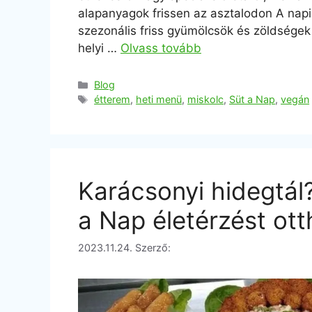
alapanyagok frissen az asztalodon A nap
szezonális friss gyümölcsök és zöldségek
helyi …
Olvass tovább
Blog
étterem
,
heti menü
,
miskolc
,
Süt a Nap
,
vegán
Karácsonyi hidegtál?
a Nap életérzést ot
2023.11.24.
Szerző: