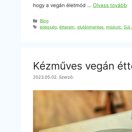
hogy a vegán életmód …
Olvass tovább
Blog
édesség
,
étterem
,
gluténmentes
,
miskolc
,
Süt
Kézműves vegán étt
2023.05.02.
Szerző: