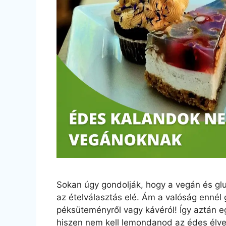
Sokan úgy gondolják, hogy a vegán és glu
az ételválasztás elé. Ám a valóság ennél
péksüteményről vagy kávéról! Így aztán e
hiszen nem kell lemondanod az édes élvez